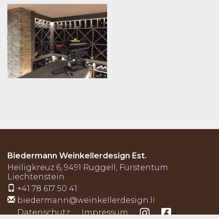
Biedermann Weinkellerdesign Est.
Heiligkreuz 6
,
9491
Ruggell
,
Fürstentum
Liechtenstein
+41 78 617 50 41
biedermann@weinkellerdesign.li
Datenschutz
Impressum